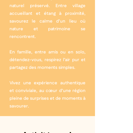
naturel préservé. Entre village
accueillant et étang à proximité,
savourez le calme d’un lieu où
nature et patrimoine se
rencontrent.
En famille, entre amis ou en solo,
détendez-vous, respirez l’air pur et
partagez des moments simples.
Vivez une expérience authentique
et conviviale, au cœur d’une région
pleine de surprises et de moments à
savourer.​