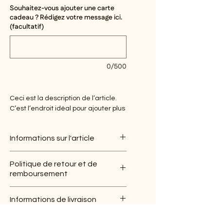
Souhaitez-vous ajouter une carte
cadeau ? Rédigez votre message ici.
(facultatif)
0/500
Ceci est la description de l’article. 
C’est l’endroit idéal pour ajouter plus 
de détails sur votre article, tels que 
la taille, la matière, les conseils 
Informations sur l'article
d’entretien et les instructions de 
nettoyage.
C'est l'endroit idéal pour ajouter des 
Politique de retour et de
informations sur votre article, telles 
remboursement
que les 
tailles disponibles
, 
les 
matériaux utilisés
, 
les instructions 
C'est l'endroit idéal pour informer 
d'entretien et de nettoyage
. Vous 
Informations de livraison
vos clients de la marche à suivre 
pouvez également utiliser cet 
s'ils ne sont pas satisfaits de leur 
espace pour expliquer ce qui rend 
C'est l'endroit idéal pour ajouter des 